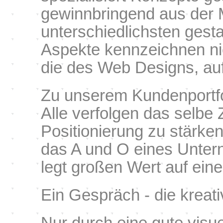
gewinnbringend aus der M
unterschiedlichsten gest
Aspekte kennzeichnen ni
die des Web Designs, auf
Zu unserem Kundenportfo
Alle verfolgen das selb
Positionierung zu stärke
das A und O eines Unter
legt großen Wert auf ei
Ein Gespräch - die kreat
Nur durch eine gute vis