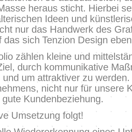
asse heraus sticht. Hierbei set
alterischen Ideen und künstler
cht nur das Handwerk des Graf
 das sich Tenzion Design ebenso
lio zählen kleine und mittelst
e Ziel, durch kommunikative Ma
n und um attraktiver zu werden.
nehmens, nicht nur für unsere 
ne gute Kundenbeziehung.
ive Umsetzung folgt!
uelle Wiedererkennung eines Un