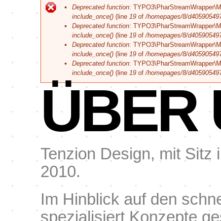
Corporate
Fehlermeldung
Deprecated function
: TYPO3\PharStreamWrapper\Manage
Branding
include_once()
(line
19
of
/homepages/8/d405905497/h
Deprecated function
: TYPO3\PharStreamWrapper\Manage
include_once()
(line
19
of
/homepages/8/d405905497/h
Deprecated function
: TYPO3\PharStreamWrapper\Manag
include_once()
(line
19
of
/homepages/8/d405905497/h
Deprecated function
: TYPO3\PharStreamWrapper\Manag
include_once()
(line
19
of
/homepages/8/d405905497/h
ÜBER 
Tenzion Design, mit Sitz i
2010.
Im Hinblick auf den schn
spezialisiert Konzepte g