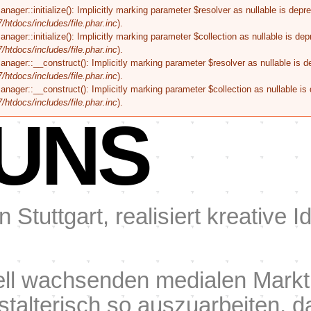
r::initialize(): Implicitly marking parameter $resolver as nullable is deprec
tdocs/includes/file.phar.inc
).
r::initialize(): Implicitly marking parameter $collection as nullable is depr
tdocs/includes/file.phar.inc
).
er::__construct(): Implicitly marking parameter $resolver as nullable is dep
tdocs/includes/file.phar.inc
).
er::__construct(): Implicitly marking parameter $collection as nullable is d
tdocs/includes/file.phar.inc
).
UNS
n Stuttgart, realisiert kreative
ell wachsenden medialen Markt 
estalterisch so auszuarbeiten,