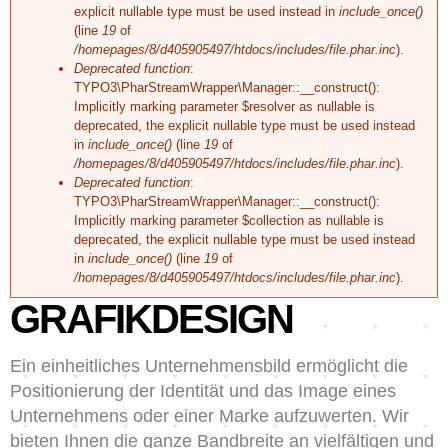
explicit nullable type must be used instead in
include_once()
(line
19
of
/homepages/8/d405905497/htdocs/includes/file.phar.inc
).
Deprecated function
:
TYPO3\PharStreamWrapper\Manager::__construct():
Implicitly marking parameter $resolver as nullable is
deprecated, the explicit nullable type must be used instead
in
include_once()
(line
19
of
/homepages/8/d405905497/htdocs/includes/file.phar.inc
).
Deprecated function
:
TYPO3\PharStreamWrapper\Manager::__construct():
Implicitly marking parameter $collection as nullable is
deprecated, the explicit nullable type must be used instead
in
include_once()
(line
19
of
/homepages/8/d405905497/htdocs/includes/file.phar.inc
).
GRAFIKDESIGN
Ein einheitliches Unternehmensbild ermöglicht die
Positionierung der Identität und das Image eines
Unternehmens oder einer Marke aufzuwerten. Wir
bieten Ihnen die ganze Bandbreite an vielfältigen und