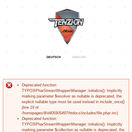
Direkt
zum
Inhalt
Specialising
DEUTSCH
ENGLISH
Tenzion
in Web &
Graphic
Design,
Design
Visual
Identity and
Corporate
Fehlermeldung
Deprecated function
:
Branding
TYPO3\PharStreamWrapper\Manager::initialize(): Implicitly
marking parameter $resolver as nullable is deprecated, the
explicit nullable type must be used instead in
include_once()
(line
19
of
/homepages/8/d405905497/htdocs/includes/file.phar.inc
).
Deprecated function
:
TYPO3\PharStreamWrapper\Manager::initialize(): Implicitly
marking parameter $collection as nullable is deprecated, the